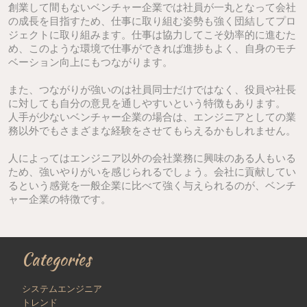
創業して間もないベンチャー企業では社員が一丸となって会社
の成長を目指すため、仕事に取り組む姿勢も強く団結してプロ
ジェクトに取り組みます。仕事は協力してこそ効率的に進むた
め、このような環境で仕事ができれば進捗もよく、自身のモチ
ベーション向上にもつながります。
また、つながりが強いのは社員同士だけではなく、役員や社長
に対しても自分の意見を通しやすいという特徴もあります。
人手が少ないベンチャー企業の場合は、エンジニアとしての業
務以外でもさまざまな経験をさせてもらえるかもしれません。
人によってはエンジニア以外の会社業務に興味のある人もいる
ため、強いやりがいを感じられるでしょう。会社に貢献してい
るという感覚を一般企業に比べて強く与えられるのが、ベンチ
ャー企業の特徴です。
Categories
システムエンジニア
トレンド